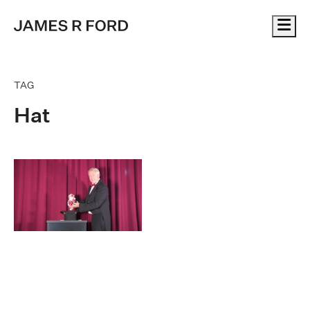
Me
TAG
Hat